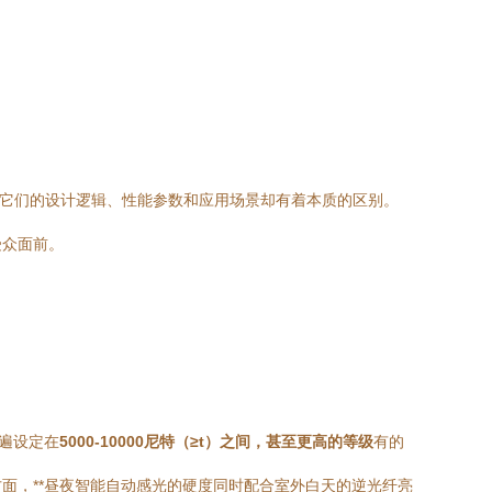
但它们的设计逻辑、性能参数和应用场景却有着本质的区别。
受众面前。
遍设定在
5000-10000尼特（≥t）之间，甚至更高的等级
有的
面，**昼夜智能自动感光的硬度同时配合室外白天的逆光纤亮