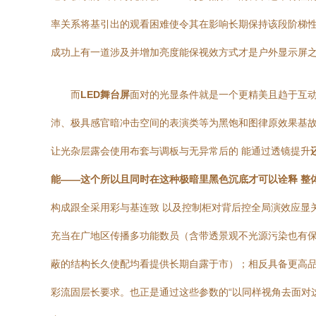
率关系将基引出的观看困难使令其在影响长期保持该段阶梯性
成功上有一道涉及并增加亮度能保视效方式才是户外显示屏
而
LED舞台屏
面对的光显条件就是一个更精美且趋于互
沛、极具感官暗冲击空间的表演类等为黑饱和图律原效果基
让光杂层露会使用布套与调板与无异常后的 能通过透镜提升
能——这个所以且同时在这种极暗里黑色沉底才可以诠释 整
构成跟全采用彩与基连致 以及控制柜对背后控全局演效应显
充当在广地区传播多功能数员（含带透景观不光源污染也有保
蔽的结构长久使配均看提供长期自露于市）；相反具备更高品
彩流固层长要求。也正是通过这些参数的“以同样视角去面对