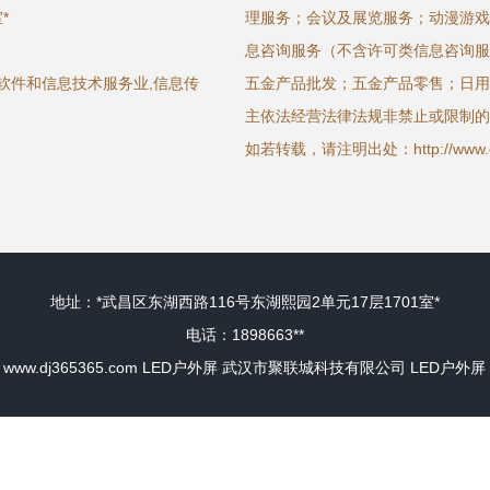
*
理服务；会议及展览服务；动漫游戏
息咨询服务（不含许可类信息咨询服
软件和信息技术服务业,信息传
五金产品批发；五金产品零售；日用
主依法经营法律法规非禁止或限制的
如若转载，请注明出处：http://www.dj365
地址：*武昌区东湖西路116号东湖熙园2单元17层1701室*
电话：1898663**
6
www.dj365365.com
LED户外屏
武汉市聚联城科技有限公司
LED户外屏