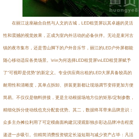
在丽江这座融合自然与人文的古城，LED租赁屏以其卓越的灵活
性和震撼的视觉效果，正成为室内外活动的必备伙伴。无论是束河古
镇的夜市集市，还是雪山脚下的户外音乐节，丽江的LED户外屏都能
随心移动适应各类场景。\n\n为何选择LED租赁屏\nLED租赁屏赋予
了“可视即是优势”的新定义。专业供应商出租的LED大屏具备较高的
耐用性和清晰度，其单点拆卸、拼装更新都让现场调节变得更加方便
简易。不仅仅是物料拼接，更是主动根据场地方位的矩形/定制参数，
精细化拆分使动线也充分配套优势。其二，数据终耳带来品牌意识：
众多主办摊位利用了可定模曲面构建沉浸观影独步彩达品牌冲击程度
递进一步吸引。但精简消费投资锁定长溢短期与减少资产占毕：凡活